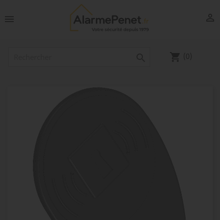


(0)
shopping_cart
