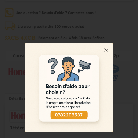
Constructeur
Garantie
Nf A2p
3 ANNÉE(S)
Détails du produit
Référence
TAG-G