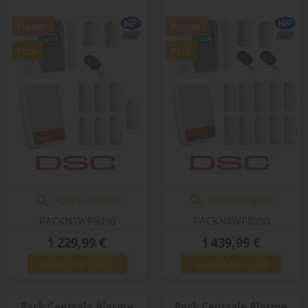
Promo !
Promo !
Pack
Pack
Aperçu rapide
Aperçu rapide


PACKN3WP8030
PACKN4WP8030
Prix
Prix
1 229,99 €
1 439,99 €
AJOUTER AU PANIER
AJOUTER AU PANIER
Pack Centrale Alarme
Pack Centrale Alarme