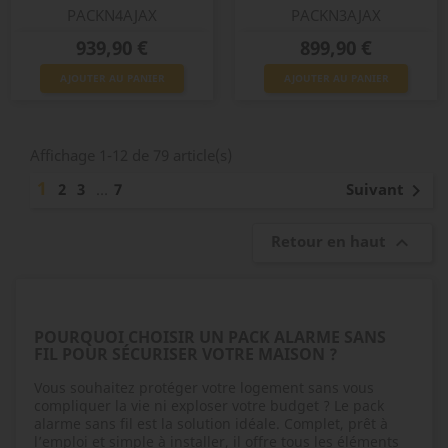
PACKN4AJAX
PACKN3AJAX
Prix
Prix
939,90 €
899,90 €
AJOUTER AU PANIER
AJOUTER AU PANIER
Affichage 1-12 de 79 article(s)
1
Suivant
2
3
…
7

Retour en haut

POURQUOI CHOISIR UN PACK ALARME SANS
FIL POUR SÉCURISER VOTRE MAISON ?
Vous souhaitez protéger votre logement sans vous
compliquer la vie ni exploser votre budget ? Le pack
alarme sans fil est la solution idéale. Complet, prêt à
l’emploi et simple à installer, il offre tous les éléments