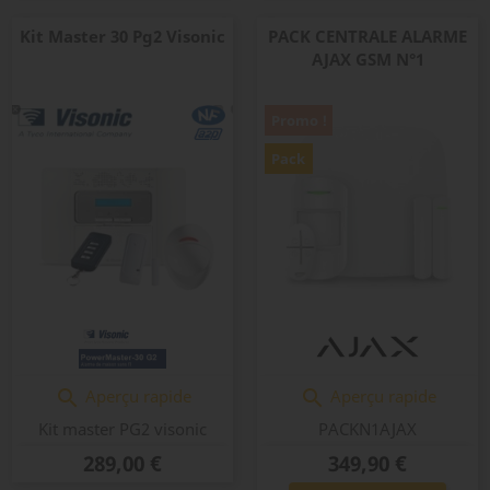
Kit Master 30 Pg2 Visonic
PACK CENTRALE ALARME
AJAX GSM N°1
Promo !
Pack
Aperçu rapide
Aperçu rapide


Kit master PG2 visonic
PACKN1AJAX
Prix
Prix
289,00 €
349,90 €