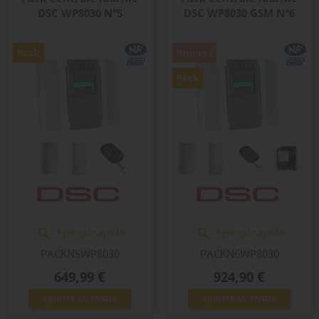
DSC WP8030 N°5
DSC WP8030 GSM N°6
Pack
Promo !
Pack
Aperçu rapide
Aperçu rapide


PACKN5WP8030
PACKN6WP8030
Prix
Prix
649,99 €
924,90 €
AJOUTER AU PANIER
AJOUTER AU PANIER