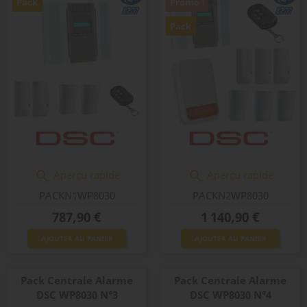
Pack
Promo !
Pack
Aperçu rapide
Aperçu rapide


PACKN1WP8030
PACKN2WP8030
Prix
Prix
787,90 €
1 140,90 €
AJOUTER AU PANIER
AJOUTER AU PANIER
Pack Centrale Alarme
Pack Centrale Alarme
DSC WP8030 N°3
DSC WP8030 N°4