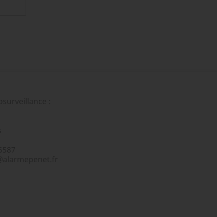
surveillance :
s
5587
@alarmepenet.fr