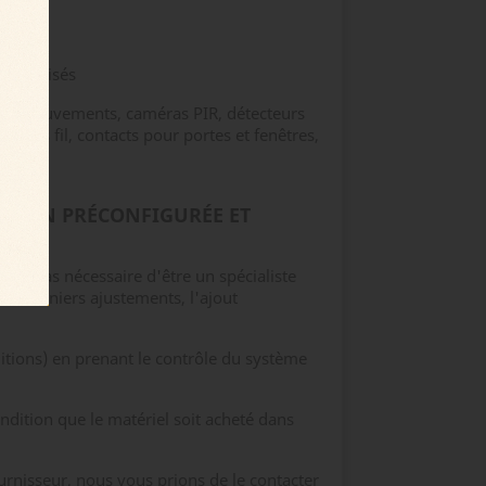
e
fs utilisés
 de mouvements, caméras PIR, détecteurs
 sans fil, contacts pour portes et fenêtres,
RAISON PRÉCONFIGURÉE ET
'est pas nécessaire d'être un spécialiste
les derniers ajustements, l'ajout
itions) en prenant le contrôle du système
ondition que le matériel soit acheté dans
urnisseur, nous vous prions de le contacter