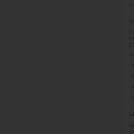
po
U
L'
ap
gé
Av
- 
- 
- 
- 
L
Le
ce