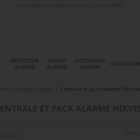
Alarme Maison et Vidéosurveillance : Alarme PENET
T
DÉTECTEUR
SIRÈNE
ACCESSOIRE
VIDÉOSURV
ALARME
ALARME
ALARME
ale et pack par marque
Centrale et pack alarme Hikvisi
ENTRALE ET PACK ALARME HIKVI
Trier 
 3 produits.