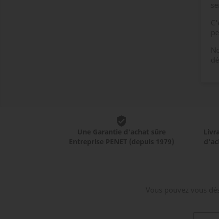
se
C'
pe
No
dé
Une Garantie d'achat sûre
Livr
Entreprise PENET (depuis 1979)
d'ac
Vous pouvez vous dési