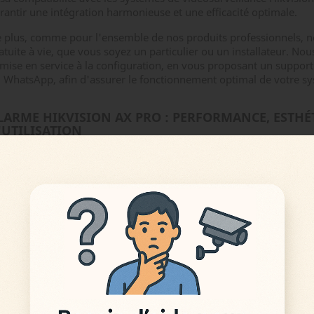
rantir une intégration harmonieuse et une efficacité optimale.
 plus, comme pour l'ensemble de nos produits professionnels, n
atuite à vie, que vous soyez un particulier ou un installateur. 
 mise en service à la configuration, en vous proposant un support
 WhatsApp, afin d'assurer le fonctionnement optimal de votre s
LARME HIKVISION AX PRO : PERFORMANCE, ESTHÉT
'UTILISATION
 centre du dispositif se trouve la centrale Hikvision AX PRO, une so
 sécurisée. Cette centrale de dernière génération permet de gérer 
tecteurs et d'interagir aisément avec l'application mobile Hik-Co
outs du système AX PRO :
Communication par trois voies : Wi-Fi, Ethernet et GSM 2G/3G/4G
Application mobile réactive et conviviale
Notifications instantanées avec possibilité de visualisation en cas 
Capteurs radio à longue portée, d'une fiabilité exceptionnelle