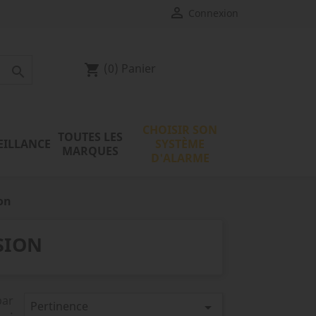

Connexion
(0)
Panier
shopping_cart

CHOISIR SON
TOUTES LES
EILLANCE
SYSTÈME
MARQUES
D'ALARME
on
SION
par
Pertinence

: