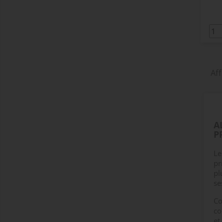
Aff
A
P
Le
pr
pl
se
Co
co
et