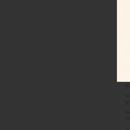
- 
- 
Hi
de
et
A
S
To
po
d'
No
gr
De
no
⚠️