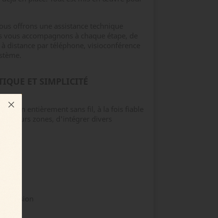
ous offrons une assistance technique
Nous vous accompagnons à chaque étape, de
 à distance par téléphone, visioconférence
ystème.
IQUE ET SIMPLICITÉ
lution entièrement sans fil, à la fois fiable
plusieurs zones, d'intégrer divers
nnect.
d'intrusion