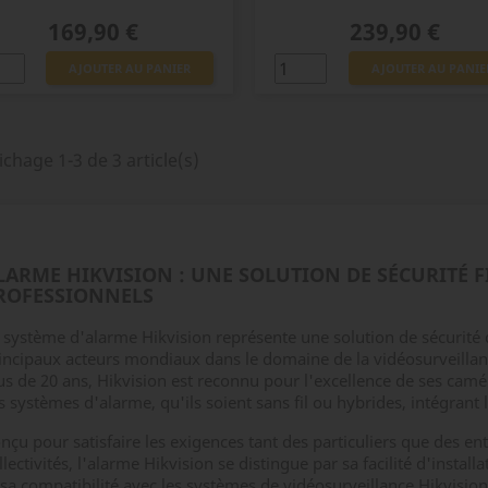
Prix
Prix
169,90 €
239,90 €
AJOUTER AU PANIER
AJOUTER AU PANIE
ichage 1-3 de 3 article(s)
LARME HIKVISION : UNE SOLUTION DE SÉCURITÉ F
ROFESSIONNELS
 système d'alarme Hikvision représente une solution de sécurité 
incipaux acteurs mondiaux dans le domaine de la vidéosurveillanc
us de 20 ans, Hikvision est reconnu pour l'excellence de ses camér
s systèmes d'alarme, qu'ils soient sans fil ou hybrides, intégrant
nçu pour satisfaire les exigences tant des particuliers que des e
llectivités, l'alarme Hikvision se distingue par sa facilité d'insta
 sa compatibilité avec les systèmes de vidéosurveillance Hikvisio