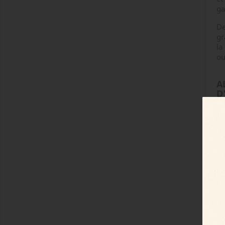
ga
De
gr
la
ou
A
D
Au
et
dé
At
- 
- 
- 
- 