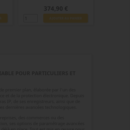
Prix
374,90 €
R
AJOUTER AU PANIER
IABLE POUR PARTICULIERS ET
de premier plan, élaborée par l'un des
e et de la protection électronique. Depuis
as IP, de ses enregistreurs, ainsi que de
 les dernières avancées technologiques.
ntreprises, des commerces ou des
llation, ses options de paramétrage avancées
n déjà en place. Tout est mis en œuvre pour