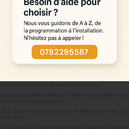
Sécurisation par double voie radio et protection contre le sabotag
Autonomie des batteries pouvant atteindre 6 ans selon les dispositi
kvision propose une vaste gamme de périphériques : détecteurs
 fumée, sirènes intérieures et extérieures, télécommandes, claviers
c.
LARME HIKVISION : ASSISTANCE TECHNIQUE, LIV
UPPORT PERMANENT
us nos systèmes Hikvision sont livrés entièrement configurés. Il n
ur procéder à l'installation : nous vous assistons à distance pour 
utilisateurs ou la création de scénarios sur mesure.
us pouvons également intervenir à distance (sous certaines cond
âce à des identifiants temporaires.
 plus, notre assistance est gratuite et illimitée dans le temps, à c
tre boutique.
 Si vous avez acquis votre centrale Hikvision auprès d'un autre fo