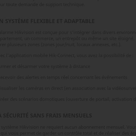
ur toute demande de support technique.
N SYSTÈME FLEXIBLE ET ADAPTABLE
alarme Hikvision est conçue pour s'intégrer dans divers environ
partement, un commerce, un entrepôt ou même un site éloigné. 
rer plusieurs zones (zones jour/nuit, locaux annexes, etc.).
ec l'application mobile Hik-Connect, vous avez la possibilité de :
Armer et désarmer votre système à distance
Recevoir des alertes en temps réel concernant les événements
Visualiser les caméras en direct (en association avec la vidéosurve
Créer des scénarios domotiques (ouverture de portail, activation d
A SÉCURITÉ SANS FRAIS MENSUELS
 système Hikvision ne requiert aucun abonnement mensuel. Vous 
 qui vous permet de garder un contrôle total et de réaliser des é