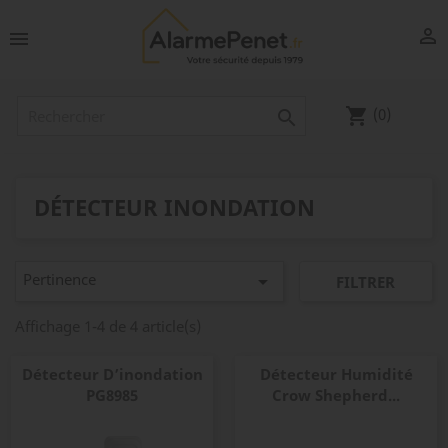


(0)
shopping_cart

DÉTECTEUR INONDATION
Pertinence

FILTRER
Affichage 1-4 de 4 article(s)
Détecteur D’inondation
Détecteur Humidité
PG8985
Crow Shepherd...