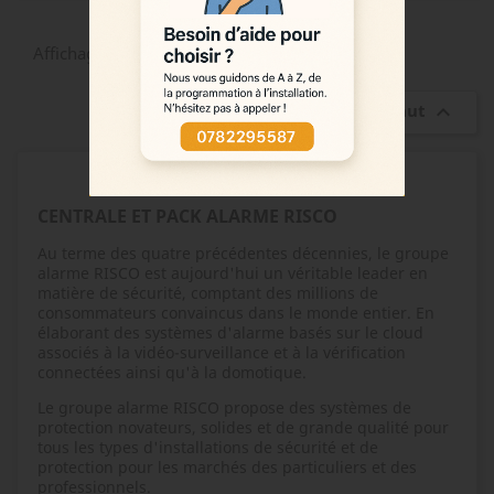
Affichage 1-6 de 6 article(s)
Retour en haut

CENTRALE ET PACK ALARME RISCO
Au terme des quatre précédentes décennies, le groupe
alarme RISCO est aujourd'hui un véritable leader en
matière de sécurité, comptant des millions de
consommateurs convaincus dans le monde entier. En
élaborant des systèmes d'alarme basés sur le cloud
associés à la vidéo-surveillance et à la vérification
connectées ainsi qu'à la domotique.
Le groupe alarme RISCO propose des systèmes de
protection novateurs, solides et de grande qualité pour
tous les types d'installations de sécurité et de
protection pour les marchés des particuliers et des
professionnels.