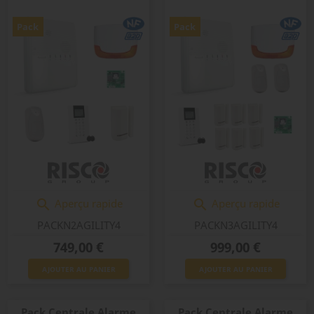
Pack
Pack
Aperçu rapide
Aperçu rapide


PACKN2AGILITY4
PACKN3AGILITY4
Prix
Prix
749,00 €
999,00 €
AJOUTER AU PANIER
AJOUTER AU PANIER
Pack Centrale Alarme
Pack Centrale Alarme