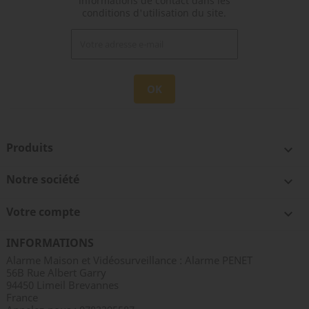
informations de contact dans les
conditions d'utilisation du site.
Produits

Notre société

Votre compte

INFORMATIONS
Alarme Maison et Vidéosurveillance : Alarme PENET
56B Rue Albert Garry
94450 Limeil Brevannes
France