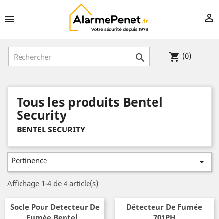


(0)
shopping_cart

Tous les produits Bentel
Security
BENTEL SECURITY
Pertinence

Affichage 1-4 de 4 article(s)
Socle Pour Detecteur De
Détecteur De Fumée
Fumée Bentel...
701PH