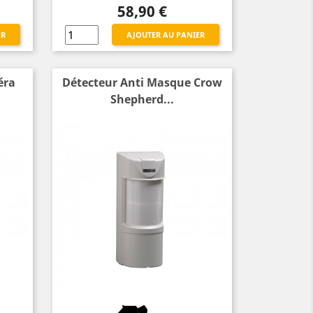
Prix
58,90 €
ER
AJOUTER AU PANIER
éra
Détecteur Anti Masque Crow
Shepherd...