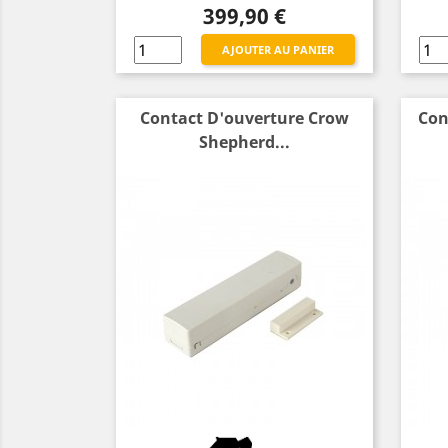
Prix
399,90 €
AJOUTER AU PANIER
Contact D'ouverture Crow
Con
Shepherd...