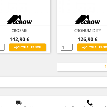
CROSMK
CROHUMIDITY
Prix
Prix
142,90 €
126,90 €
AJOUTER AU PANIER
AJOUTER AU PANI