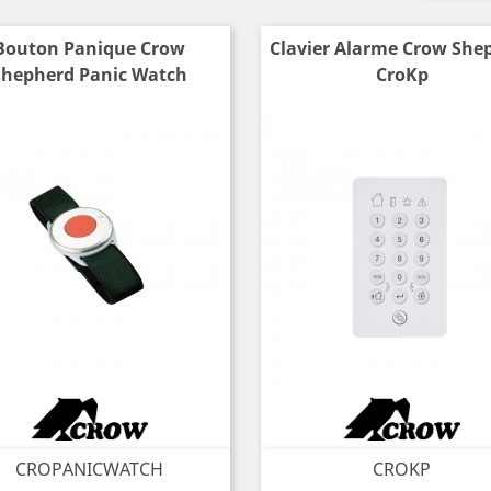
Bouton Panique Crow
Clavier Alarme Crow She
Shepherd Panic Watch
CroKp
CROPANICWATCH
CROKP