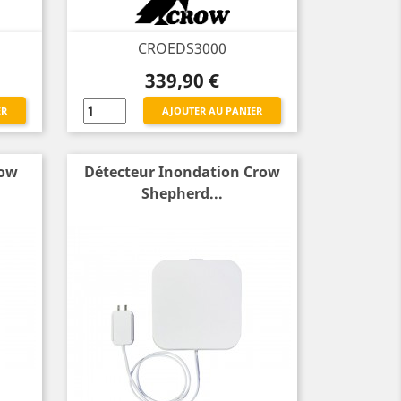
CROEDS3000
Prix
339,90 €
ER
AJOUTER AU PANIER
row
Détecteur Inondation Crow
Shepherd...