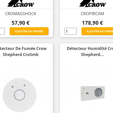
CROMAGSHOCK
CROPIRCAM
Prix
Prix
57,90 €
178,90 €
AJOUTER AU PANIER
AJOUTER AU PANI
tecteur De Fumée Crow
Détecteur Humidité C
Shepherd CroSmk
Shepherd...