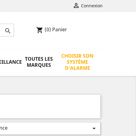

Connexion
(0)
Panier
shopping_cart

CHOISIR SON
TOUTES LES
EILLANCE
SYSTÈME
MARQUES
D'ALARME
nce
