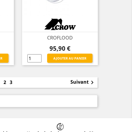
CROFLOOD
Prix
95,90 €
ER
AJOUTER AU PANIER
1
Suivant
2
3
