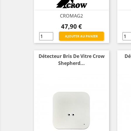
CROMAG2
Prix
47,90 €
AJOUTER AU PANIER
Détecteur Bris De Vitre Crow
Dé
Shepherd...