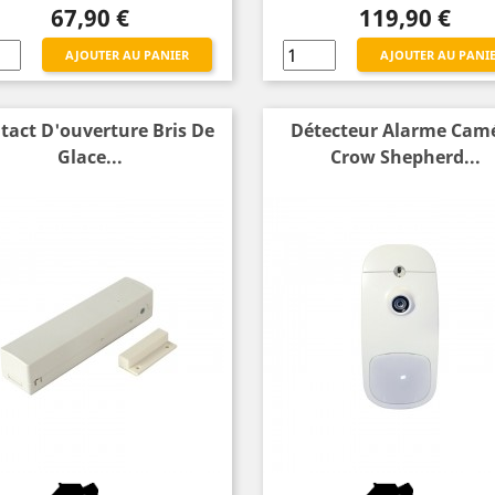
Prix
Prix
67,90 €
119,90 €
AJOUTER AU PANIER
AJOUTER AU PANI
tact D'ouverture Bris De
Détecteur Alarme Cam
Glace...
Crow Shepherd...