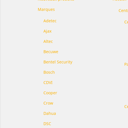
Marques
Cent
Adetec
C
Ajax
Altec
Becuwe
Bentel Security
P
Bosch
CDVI
Cooper
Crow
C
Dahua
DSC