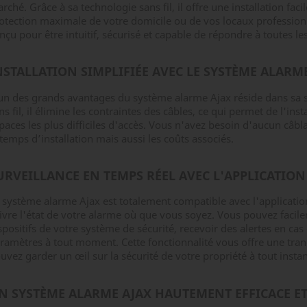
rché. Grâce à sa technologie sans fil, il offre une installation faci
otection maximale de votre domicile ou de vos locaux professionn
nçu pour être intuitif, sécurisé et capable de répondre à toutes les
NSTALLATION SIMPLIFIÉE AVEC LE SYSTÈME ALARM
un des grands avantages du système alarme Ajax réside dans sa si
ns fil, il élimine les contraintes des câbles, ce qui permet de l'ins
paces les plus difficiles d'accès. Vous n'avez besoin d'aucun câb
 temps d’installation mais aussi les coûts associés.
URVEILLANCE EN TEMPS RÉEL AVEC L'APPLICATION
 système alarme Ajax est totalement compatible avec l'applicati
ivre l'état de votre alarme où que vous soyez. Vous pouvez facil
spositifs de votre système de sécurité, recevoir des alertes en cas
ramètres à tout moment. Cette fonctionnalité vous offre une tranqu
uvez garder un œil sur la sécurité de votre propriété à tout instan
N SYSTÈME ALARME AJAX HAUTEMENT EFFICACE ET