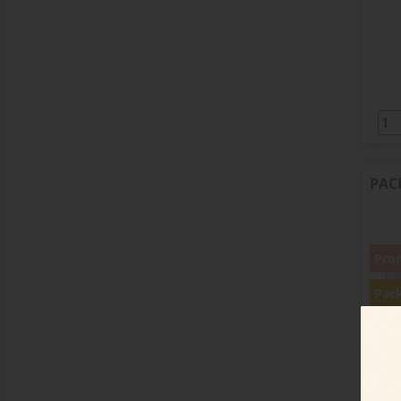
PAC
Pro
Pac