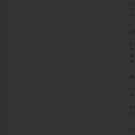
ma
pr
co
I
L'
sa
es
le
S
Le
su
di
pa
po
U