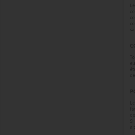
Le
co
co
co
sa
C
To
eu
êt
de
P
Le
fa
de
Si
à 