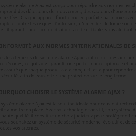
 système alarme Ajax est conçu pour répondre aux normes les plus
mprend des détecteurs de mouvement, des capteurs d’ouverture, 
nnectées. Chaque appareil fonctionne en parfaite harmonie avec l
mplète contre les risques d’intrusion, d'incendie, de fumée ou 
ns fil garantit une communication rapide et fiable, vous alertant
ONFORMITÉ AUX NORMES INTERNATIONALES DE S
us les éléments du système alarme Ajax sont conformes aux norme
ropéennes, ce qui vous garantit une performance optimale et une 
re assuré que chaque produit a été conçu et testé pour répondre a
 sécurité, afin de vous offrir une protection sur le long terme.
OURQUOI CHOISIR LE SYSTÈME ALARME AJAX ?
 système alarme Ajax est la solution idéale pour ceux qui recherche
cile à mettre en place. Avec sa technologie sans fil, son système 
 haute qualité, il constitue un choix judicieux pour protéger effi
 vous souhaitez un système de sécurité moderne, évolutif et de c
toutes vos attentes.