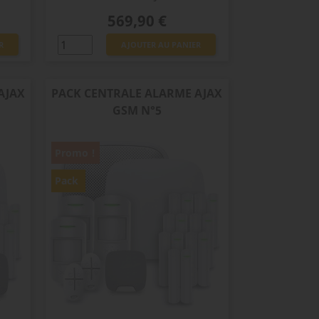
Prix
569,90 €
R
AJOUTER AU PANIER
AJAX
PACK CENTRALE ALARME AJAX
GSM N°5
Promo !
Pack