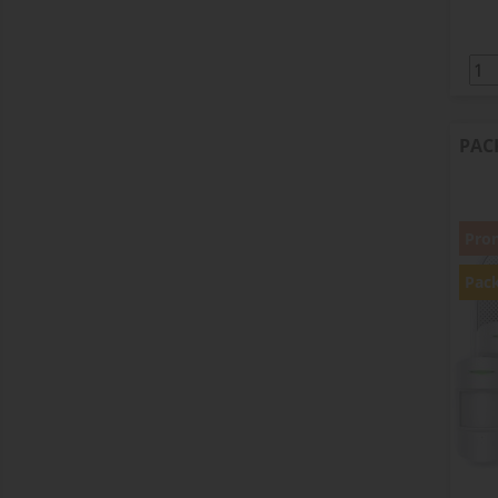
PAC
Pro
Pac