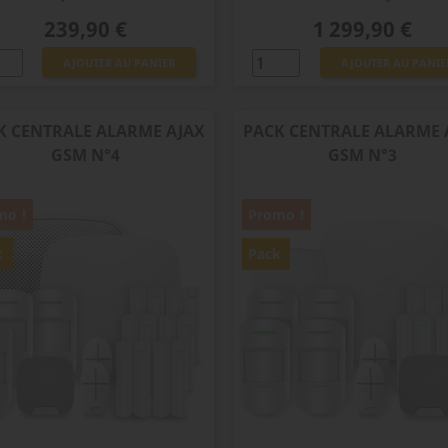
Prix
Prix
239,90 €
1 299,90 €
AJOUTER AU PANIER
AJOUTER AU PANIE
K CENTRALE ALARME AJAX
PACK CENTRALE ALARME 
GSM N°4
GSM N°3
mo !
Promo !
k
Pack