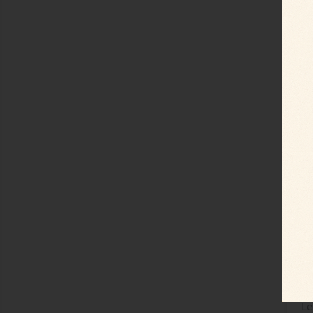
Aff
S
Le