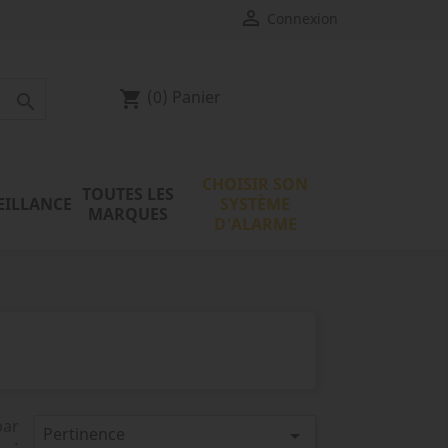

Connexion
(0)
Panier
shopping_cart

CHOISIR SON
TOUTES LES
EILLANCE
SYSTÈME
MARQUES
D'ALARME
par
Pertinence

: