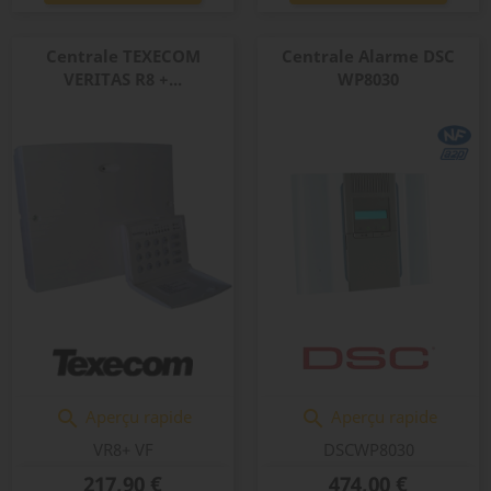
Centrale TEXECOM
Centrale Alarme DSC
VERITAS R8 +...
WP8030
Aperçu rapide
Aperçu rapide


VR8+ VF
DSCWP8030
Prix
Prix
217,90 €
474,00 €