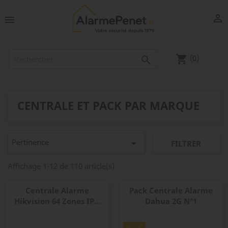


(0)
shopping_cart

CENTRALE ET PACK PAR MARQUE
Pertinence

FILTRER
Affichage 1-12 de 110 article(s)
Centrale Alarme
Pack Centrale Alarme
Hikvision 64 Zones IP...
Dahua 2G N°1