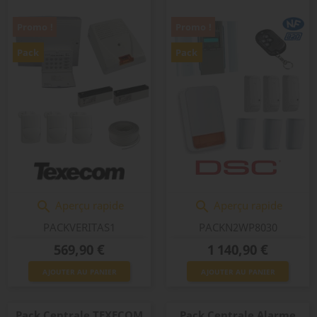
Promo !
Promo !
Pack
Pack
Aperçu rapide
Aperçu rapide


PACKVERITAS1
PACKN2WP8030
Prix
Prix
569,90 €
1 140,90 €
AJOUTER AU PANIER
AJOUTER AU PANIER
Pack Centrale TEXECOM
Pack Centrale Alarme