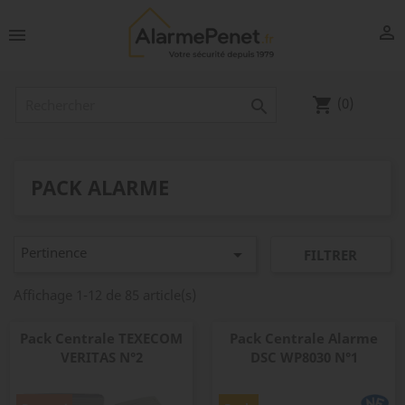


(0)
shopping_cart

PACK ALARME
Pertinence

FILTRER
Affichage 1-12 de 85 article(s)
Pack Centrale TEXECOM
Pack Centrale Alarme
VERITAS N°2
DSC WP8030 N°1