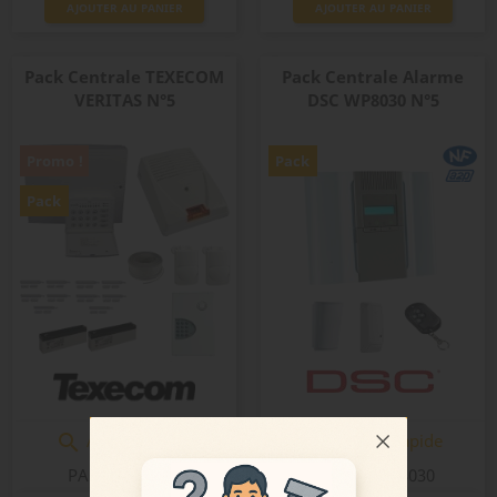
AJOUTER AU PANIER
AJOUTER AU PANIER
Pack Centrale TEXECOM
Pack Centrale Alarme
VERITAS N°5
DSC WP8030 N°5
Promo !
Pack
Pack
Aperçu rapide
Aperçu rapide


PACKVERITAS5
PACKN5WP8030