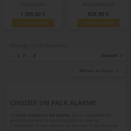
PACKNEON1
PACKN6WP8030
Prix
Prix
1 399,00 €
924,90 €
AJOUTER AU PANIER
AJOUTER AU PANIER
Affichage 1-12 de 85 article(s)
1
Suivant
2
3
…
8

Retour en haut

CHOISIR UN PACK ALARME
Un
pack alarme ou kit alarme
, est un ensemble de
produits destinés à vous simplifier le choix et
l'installation d'une solution de sécurité. Il en existe de
tout type et marques différentes. Les packs alarmes