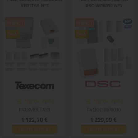
VERITAS N°3
DSC WP8030 N°3
Promo !
Promo !
Pack
Pack
Aperçu rapide
Aperçu rapide


PACKVERITAS3
PACKN3WP8030
Prix
Prix
1 122,70 €
1 229,99 €
AJOUTER AU PANIER
AJOUTER AU PANIER