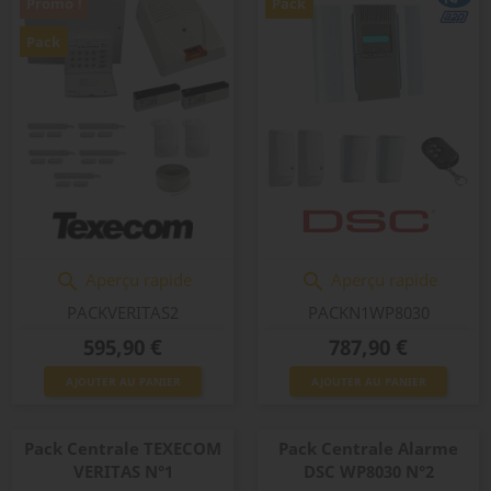
Promo !
Pack
Pack
Aperçu rapide
Aperçu rapide


PACKVERITAS2
PACKN1WP8030
Prix
Prix
595,90 €
787,90 €
AJOUTER AU PANIER
AJOUTER AU PANIER
Pack Centrale TEXECOM
Pack Centrale Alarme
VERITAS N°1
DSC WP8030 N°2