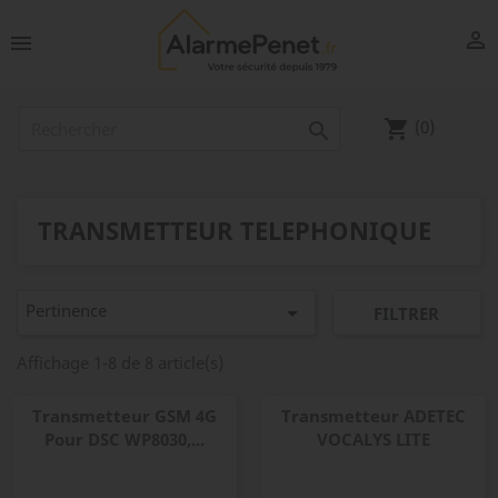


(0)
shopping_cart

TRANSMETTEUR TELEPHONIQUE
Pertinence

FILTRER
Affichage 1-8 de 8 article(s)
Transmetteur GSM 4G
Transmetteur ADETEC
Pour DSC WP8030,...
VOCALYS LITE