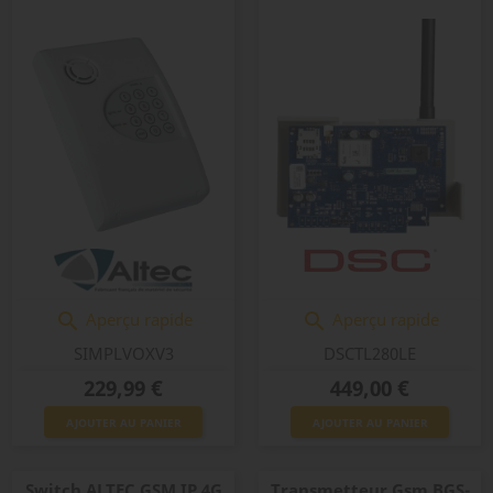
Aperçu rapide
Aperçu rapide


SIMPLVOXV3
DSCTL280LE
Prix
Prix
229,99 €
449,00 €
AJOUTER AU PANIER
AJOUTER AU PANIER
Switch ALTEC GSM IP 4G
Transmetteur Gsm BGS-