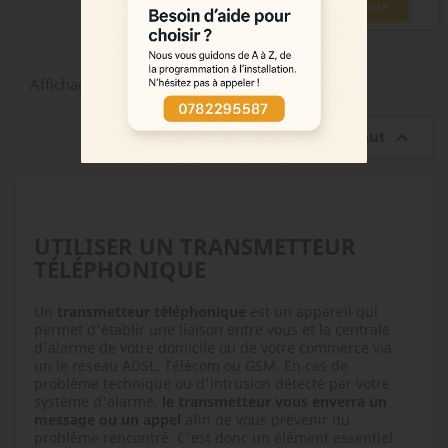
AJOUTER AU PANIER
Affichage 1-8 de 8 article(s)
Retour en haut

UTILISER UN TRANSMETTEUR
TÉLÉPHONIQUE
Un
transmetteur téléphonique
est un appareil qui
permet d'établir une liaison entre vous et la centrale
d'alarme de votre domicile ou de votre commerce via
un le réseau ADSL, Télécom ou GSM. En cas de
problème technique ou d'intrusion détecté par votre
système d'alarme,
le transmetteur vous enverra un
message ou un appel
afin de vous prévenir du
problème rencontré. C'est donc un élément essentiel