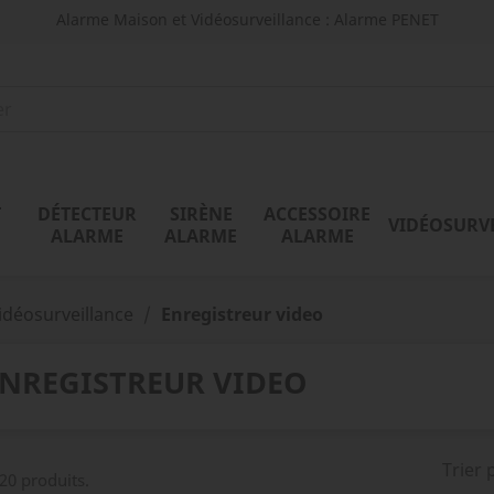
Alarme Maison et Vidéosurveillance : Alarme PENET
T
DÉTECTEUR
SIRÈNE
ACCESSOIRE
VIDÉOSURV
ALARME
ALARME
ALARME
idéosurveillance
Enregistreur video
NREGISTREUR VIDEO
Trier 
 20 produits.