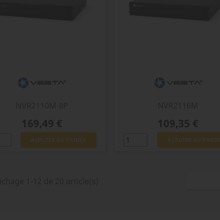
NVR2110M-8P
NVR2116M
Prix
Prix
169,49 €
109,35 €
AJOUTER AU PANIER
AJOUTER AU PANIE
ichage 1-12 de 20 article(s)