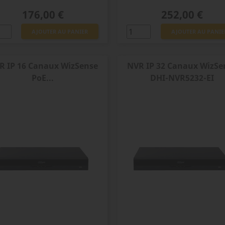
Prix
Prix
176,00 €
252,00 €
AJOUTER AU PANIER
AJOUTER AU PANIE
R IP 16 Canaux WizSense
NVR IP 32 Canaux WizSe
PoE...
DHI-NVR5232-EI