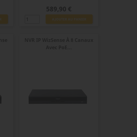
Prix
589,90 €
R
AJOUTER AU PANIER
nse
NVR IP WizSense À 8 Canaux
Avec PoE...