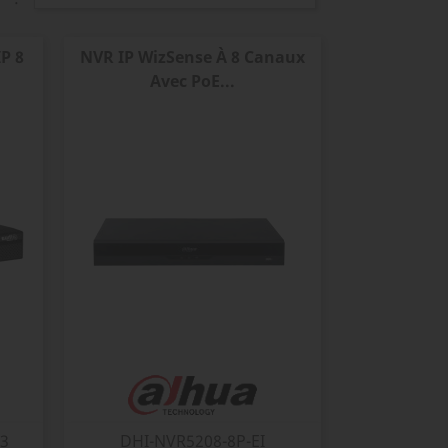
P 8
NVR IP WizSense À 8 Canaux
Avec PoE...
S3
DHI-NVR5208-8P-EI