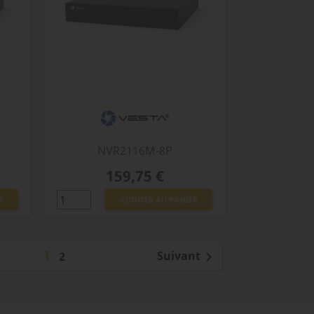
NVR2116M-8P
Prix
159,75 €
R
AJOUTER AU PANIER
1
Suivant
2
