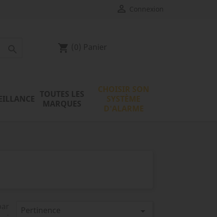

Connexion
(0)
Panier
shopping_cart

CHOISIR SON
TOUTES LES
EILLANCE
SYSTÈME
MARQUES
D'ALARME
par
Pertinence

: