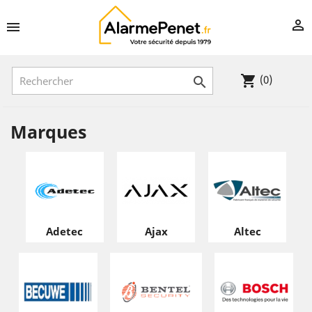


(0)
shopping_cart

Marques
Adetec
Ajax
Altec